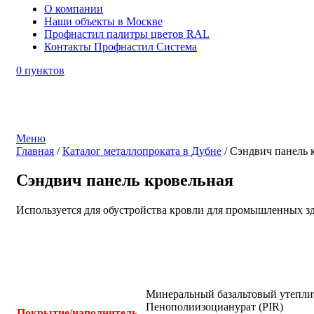
О компании
Наши объекты в Москве
Профнастил палитры цветов RAL
Контакты Профнастил Система
0
пунктов
Меню
Главная
/
Каталог металлопроката в Дубне
/
Сэндвич панель 
Сэндвич панель кровельная
Используется для обустройства кровли для промышленных з
Нажмите, чтобы увеличить
Минеральный базальтовый утепли
Пенополиизоцианурат (PIR)
Покрытие/наполнитель